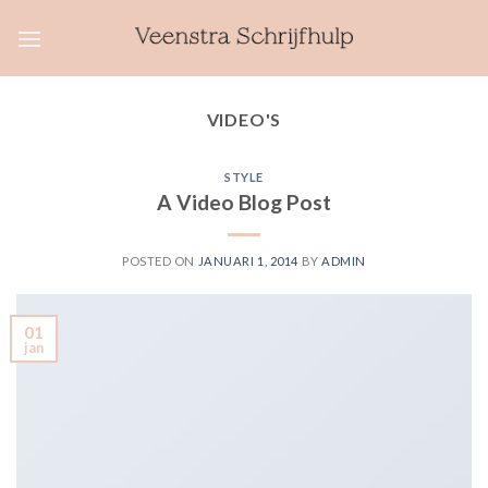
Skip
to
content
VIDEO'S
STYLE
A Video Blog Post
POSTED ON
JANUARI 1, 2014
BY
ADMIN
01
jan