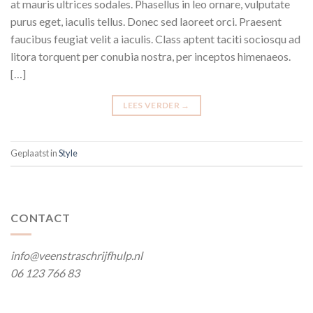
at mauris ultrices sodales. Phasellus in leo ornare, vulputate
purus eget, iaculis tellus. Donec sed laoreet orci. Praesent
faucibus feugiat velit a iaculis. Class aptent taciti sociosqu ad
litora torquent per conubia nostra, per inceptos himenaeos.
[…]
LEES VERDER
→
Geplaatst in
Style
CONTACT
info@veenstraschrijfhulp.nl
06 123 766 83