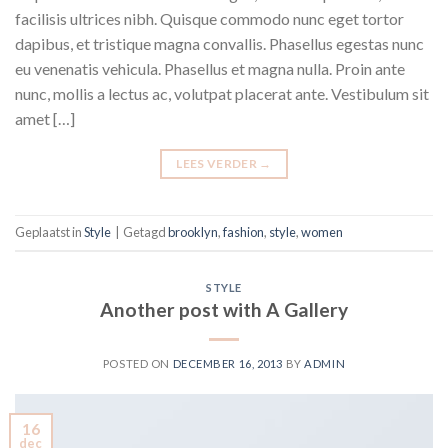
facilisis ultrices nibh. Quisque commodo nunc eget tortor
dapibus, et tristique magna convallis. Phasellus egestas nunc
eu venenatis vehicula. Phasellus et magna nulla. Proin ante
nunc, mollis a lectus ac, volutpat placerat ante. Vestibulum sit
amet […]
LEES VERDER
→
Geplaatst in
Style
|
Getagd
brooklyn
,
fashion
,
style
,
women
STYLE
Another post with A Gallery
POSTED ON
DECEMBER 16, 2013
BY
ADMIN
16
dec