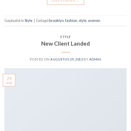
LEES VERDER
→
Geplaatst in
Style
|
Getagd
brooklyn
,
fashion
,
style
,
women
STYLE
New Client Landed
POSTED ON
AUGUSTUS 29, 2013
BY
ADMIN
29
aug